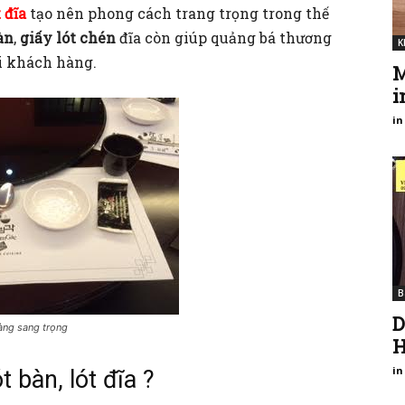
 đĩa
tạo nên phong cách trang trọng trong thế
àn
,
giấy lót chén
đĩa còn giúp quảng bá thương
K
i khách hàng.
M
i
in
B
D
hàng sang trọng
H
in
 bàn, lót đĩa ?