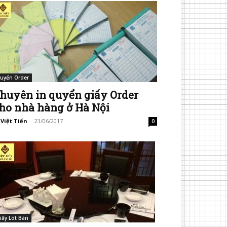
uyển Order
huyên in quyển giấy Order
ho nhà hàng ở Hà Nội
 Việt Tiến
-
23/06/2017
0
iấy Lót Bàn