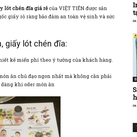
I
y lót chén đĩa giá rẻ
của VIỆT TIẾN được sản
t
ốc giấy rỏ ràng bảo đảm an toàn vệ sinh và sức
in
, giấy lót chén đĩa:
hiết kế miển phí theo ý tưởng của khách hàng.
món ăn chủ đạo ngon nhất mà không cần phải
B
 dàng khi oder món ăn
S
h
in