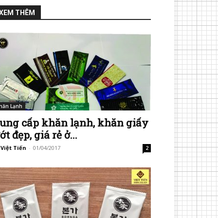
XEM THÊM
hăn Lạnh
ung cấp khăn lạnh, khăn giấy
ớt đẹp, giá rẻ ở...
 Việt Tiến
-
01/04/2017
2