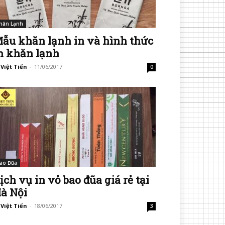
hăn Lạnh
ẫu khăn lạnh in và hình thức
n khăn lạnh
 Việt Tiến
-
11/06/2017
0
ao Đũa
ịch vụ in vỏ bao đũa giá rẻ tại
à Nội
 Việt Tiến
-
18/06/2017
3