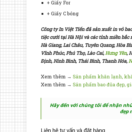
+ Giấy For
+ Giấy C bóng
Công ty In Việt Tiến đã sản xuất in vỏ ba
tiệc cưới tại Hà Nội và các tỉnh miền bắc 
Hà Giang, Lai Châu, Tuyên Quang, Hòa Bì
Vĩnh Phúc, Phú Thọ, Lào Cai,
Hưng Yên
, 
Định, Ninh Bình, Thái Bình, Thanh Hóa,
N
Xem thêm →
Sản phẩm khăn lạnh, kh
Xem thêm →
Sản phẩm bao đũa đẹp, gi
Hãy đến với chúng tôi để nhận nhữn
đẹp 
Liên hệ tư vấn và đặt hàng