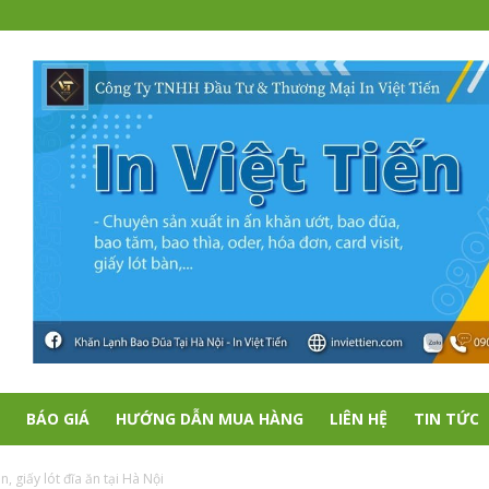
BÁO GIÁ
HƯỚNG DẪN MUA HÀNG
LIÊN HỆ
TIN TỨC
àn, giấy lót đĩa ăn tại Hà Nội