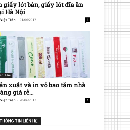
n giấy lót bàn, giấy lót đĩa ăn
ại Hà Nội
 Việt Tiến
-
21/06/2017
1
ao Tăm
ản xuất và in vỏ bao tăm nhà
àng giá rẻ...
 Việt Tiến
-
20/06/2017
1
THÔNG TIN LIÊN HỆ