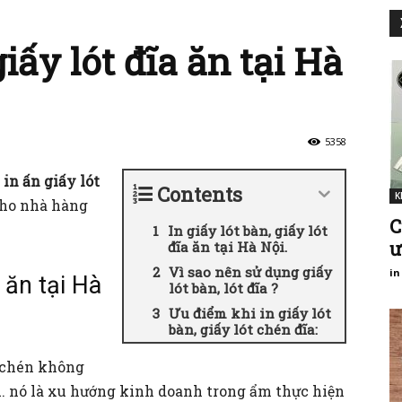
giấy lót đĩa ăn tại Hà
5358
à
in ấn giấy lót
Contents
K
ho nhà hàng
C
In giấy lót bàn, giấy lót
ư
đĩa ăn tại Hà Nội.
Vì sao nên sử dụng giấy
in
a ăn tại Hà
lót bàn, lót đĩa ?
Ưu điểm khi in giấy lót
bàn, giấy lót chén đĩa:
t chén không
,… nó là xu hướng kinh doanh trong ẩm thực hiện