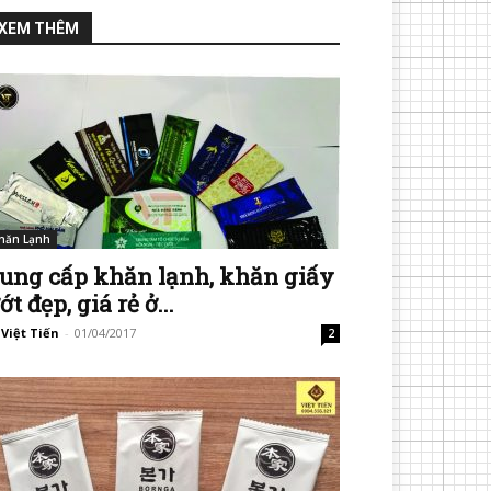
XEM THÊM
hăn Lạnh
ung cấp khăn lạnh, khăn giấy
ớt đẹp, giá rẻ ở...
 Việt Tiến
-
01/04/2017
2