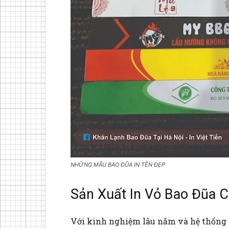
NHỮNG MẪU BAO ĐŨA IN TÊN ĐẸP
Sản Xuất In Vỏ Bao Đũa C
Với kinh nghiệm lâu năm và hệ thống 