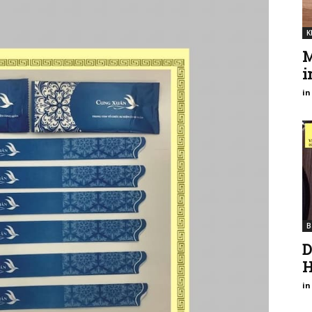
K
M
i
in
B
D
H
in