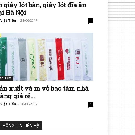
n giấy lót bàn, giấy lót đĩa ăn
ại Hà Nội
 Việt Tiến
-
21/06/2017
1
ao Tăm
ản xuất và in vỏ bao tăm nhà
àng giá rẻ...
 Việt Tiến
-
20/06/2017
1
THÔNG TIN LIÊN HỆ