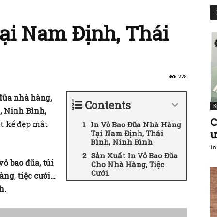
ại Nam Định, Thái
228
đũa
nhà hàng,
Contents
K
, Ninh Bình,
C
ết kế đẹp mắt
In Vỏ Bao Đũa Nhà Hàng
ư
Tại Nam Định, Thái
Bình, Ninh Bình
in
Sản Xuất In Vỏ Bao Đũa
 vỏ bao đũa, túi
Cho Nhà Hàng, Tiệc
Cưới.
àng, tiệc cưới…
h.