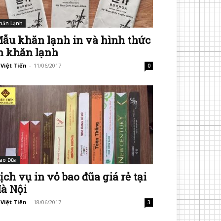
hăn Lạnh
ẫu khăn lạnh in và hình thức
n khăn lạnh
 Việt Tiến
-
11/06/2017
0
ao Đũa
ịch vụ in vỏ bao đũa giá rẻ tại
à Nội
 Việt Tiến
-
18/06/2017
3