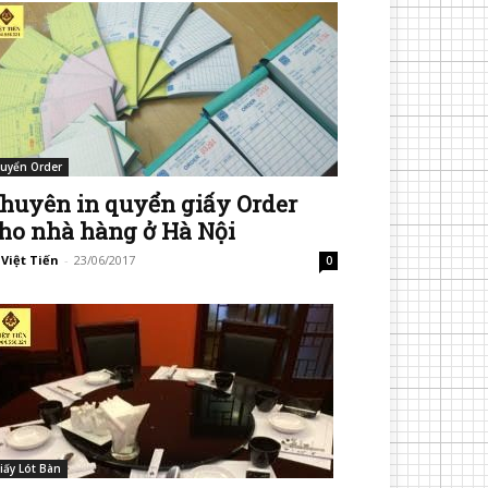
uyển Order
huyên in quyển giấy Order
ho nhà hàng ở Hà Nội
 Việt Tiến
-
23/06/2017
0
iấy Lót Bàn