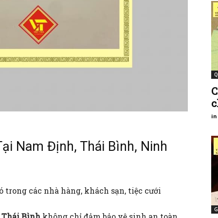
Q
C
c
in
ại Nam Định, Thái Bình, Ninh
 trong các nhà hàng, khách sạn, tiệc cưới
G
, Thái Bình
không chỉ đảm bảo vệ sinh an toàn