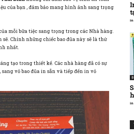
I
ệu của bạn , đảm bảo mang hình ảnh sang trọng
t
in
của mỗi bữa tiệc sang trọng trong các Nhà hàng.
ạch sẽ. Chính những chiếc bao đũa này sẽ là thứ
nh nhất.
áng tạo trong thiết kế. Các nhà hàng đã có sự
 sang vỏ bao đũa in sẵn và tiếp đến in vỏ
B
S
h
in