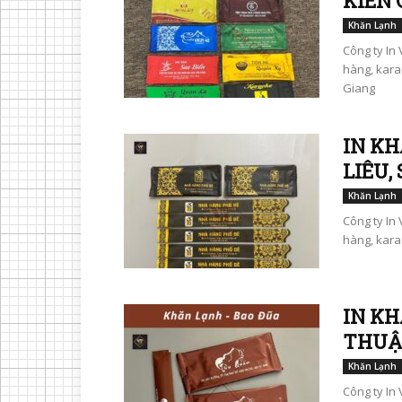
KIÊN 
Khăn Lạnh
Công ty In 
hàng, kara
Giang
IN KH
LIÊU,
Khăn Lạnh
Công ty In 
hàng, karao
IN KH
THUẬ
Khăn Lạnh
Công ty In 