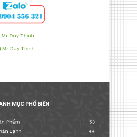
Mr Duy Thịnh
Mr Duy Thịnh
ANH MỤC PHỔ BIẾN
ản Phẩm
53
hăn Lạnh
44