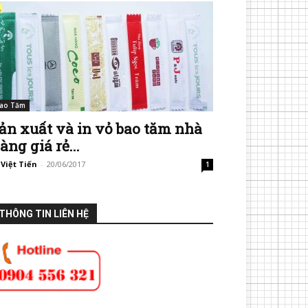
ao Tăm
ản xuất và in vỏ bao tăm nhà
àng giá rẻ...
 Việt Tiến
-
20/06/2017
1
THÔNG TIN LIÊN HỆ