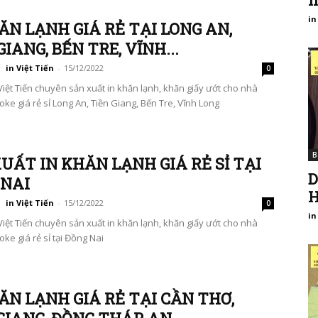
i
in
ĂN LẠNH GIÁ RẺ TẠI LONG AN,
GIANG, BẾN TRE, VĨNH...
in Việt Tiến
-
15/12/2022
0
Việt Tiến chuyên sản xuất in khăn lạnh, khăn giấy ướt cho nhà
ke giá rẻ sỉ Long An, Tiền Giang, Bến Tre, Vĩnh Long
B
UẤT IN KHĂN LẠNH GIÁ RẺ SỈ TẠI
D
 NAI
H
in Việt Tiến
-
15/12/2022
0
in
Việt Tiến chuyên sản xuất in khăn lạnh, khăn giấy ướt cho nhà
ke giá rẻ sỉ tại Đồng Nai
ĂN LẠNH GIÁ RẺ TẠI CẦN THƠ,