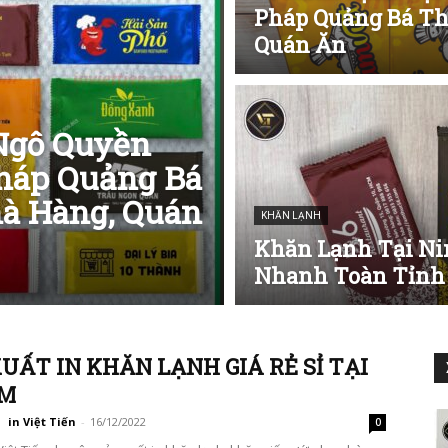
Pháp Quảng Bá T
Quán Ăn
Ngô Quyền
Pháp Quảng Bá
à Hàng, Quán
KHĂN LẠNH
Khăn Lạnh Tại Nin
Nhanh Toàn Tỉnh 
UẤT IN KHĂN LẠNH GIÁ RẺ SỈ TẠI
M
in Việt Tiến
-
16/12/2022
0