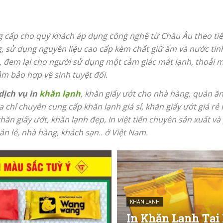
g cấp cho quý khách áp dụng công nghệ từ Châu Âu theo tiê
, sử dụng nguyên liệu cao cấp kèm chất giữ ẩm và nước tinh
, đem lại cho người sử dụng một cảm giác mát lạnh, thoải
m bảo hợp vệ sinh tuyệt đối.
dịch vụ in
khăn lạnh
, khăn giấy ướt cho nhà hàng, quán ă
ịa chỉ chuyên cung cấp khăn lạnh giá sỉ, khăn giấy ướt giá rẻ 
khăn giấy ướt, khăn lạnh đẹp, In việt tiến chuyên sản xuất v
bán lẻ, nhà hàng, khách sạn.. ở Việt Nam.
KHĂN LẠNH
In Khăn Lạnh Tại 