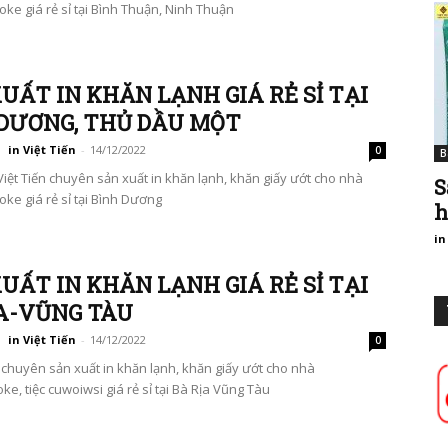
ke giá rẻ sỉ tại Bình Thuận, Ninh Thuận
UẤT IN KHĂN LẠNH GIÁ RẺ SỈ TẠI
 DƯƠNG, THỦ DẦU MỘT
in Việt Tiến
-
14/12/2022
0
B
Việt Tiến chuyên sản xuất in khăn lạnh, khăn giấy ướt cho nhà
S
ke giá rẻ sỉ tại Bình Dương
h
in
UẤT IN KHĂN LẠNH GIÁ RẺ SỈ TẠI
ỊA-VŨNG TÀU
in Việt Tiến
-
14/12/2022
0
n chuyên sản xuất in khăn lạnh, khăn giấy ướt cho nhà
e, tiệc cuwoiwsi giá rẻ sỉ tại Bà Rịa Vũng Tàu