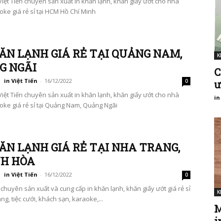
Việt Tiến chuyên sản xuất in khăn lạnh, khăn giấy ướt cho nhà
oke giá rẻ sỉ tại HCM Hồ Chí Minh
ĂN LẠNH GIÁ RẺ TẠI QUẢNG NAM,
K
G NGÃI
C
in Việt Tiến
-
16/12/2022
0
ư
Việt Tiến chuyên sản xuất in khăn lạnh, khăn giấy ướt cho nhà
in
oke giá rẻ sỉ tại Quảng Nam, Quảng Ngãi
ĂN LẠNH GIÁ RẺ TẠI NHA TRANG,
H HÒA
in Việt Tiến
-
16/12/2022
0
n chuyên sản xuất và cung cấp in khăn lạnh, khăn giấy ướt giá rẻ sỉ
K
g, tiệc cưới, khách sạn, karaoke,...
M