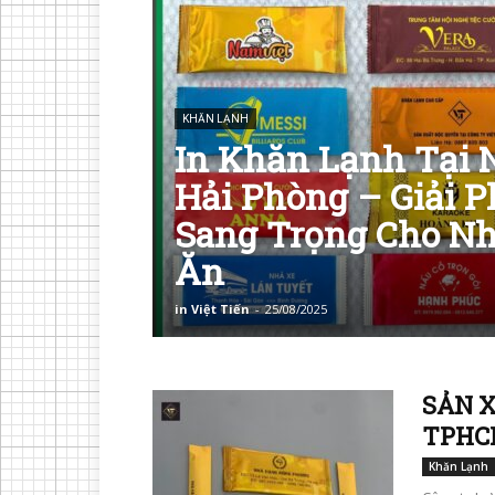
KHĂN LẠNH
In Khăn Lạnh Tại 
Hải Phòng – Giải 
Sang Trọng Cho Nh
Ăn
in Việt Tiến
-
25/08/2025
SẢN X
TPHC
Khăn Lạnh