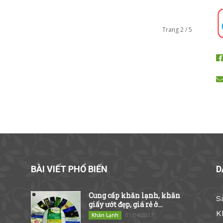
Trang 2 / 5
BÀI VIẾT PHỔ BIẾN
D
Cung cấp khăn lạnh, khăn
S
giấy ướt đẹp, giá rẻ ở...
K
01/04/2017
Khăn Lạnh