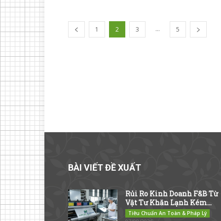
...
1
2
3
5
BÀI VIẾT ĐỀ XUẤT
Rủi Ro Kinh Doanh F&B Từ
Vật Tư Khăn Lạnh Kém...
Tiêu Chuẩn An Toàn & Pháp Lý