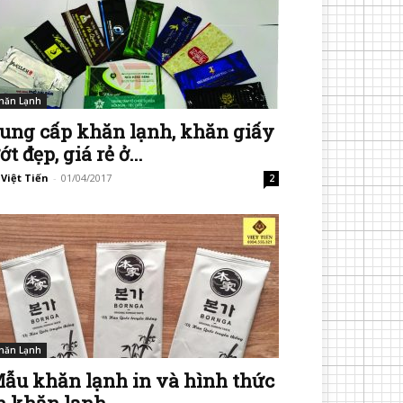
hăn Lạnh
ung cấp khăn lạnh, khăn giấy
ớt đẹp, giá rẻ ở...
 Việt Tiến
-
01/04/2017
2
hăn Lạnh
ẫu khăn lạnh in và hình thức