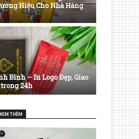
hương Hiệu Cho Nhà Hàng
h Bình – In Logo Đẹp, Giao
trong 24h
XEM THÊM