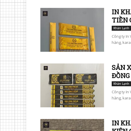
IN KH
TIỀN 
Khăn Lạnh
Công ty In 
hàng, karao
SẢN X
ĐỒNG
Khăn Lạnh
Công ty In 
hàng, karao
IN KH