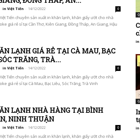
GIANG, ĐỒNG THÁP, AN...
in Việt Tiến
-
14/12/2022
0
Q
Việt Tiến chuyên sản xuất in khăn lạnh, khăn giấy ướt cho nhà
C
oke giá rẻ sỉ tại Cần Thơ, Kiên Giang, Đồng Tháp, An Giang, Hậu
c
in
ĂN LẠNH GIÁ RẺ TẠI CÀ MAU, BẠC
 SÓC TRĂNG, TRÀ...
in Việt Tiến
-
14/12/2022
0
Việt Tiến chuyên sản xuất in khăn lạnh, khăn giấy ướt cho nhà
ke giá rẻ sỉ tại Cà Mau, Bạc Liêu, Sóc Trăng, Trà Vinh
G
ĂN LẠNH NHÀ HÀNG TẠI BÌNH
I
N, NINH THUẬN
t
in Việt Tiến
-
14/12/2022
0
in
Việt Tiến chuyên sản xuất in khăn lạnh, khăn giấy ướt cho nhà