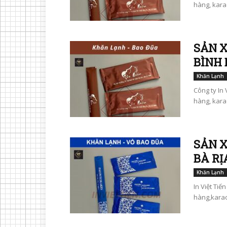
hàng, karao
SẢN X
BÌNH
Khăn Lạnh
Công ty In 
hàng, karao
SẢN X
BÀ R
Khăn Lạnh
In Việt Tiế
hàng,karaok