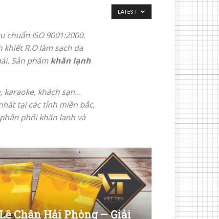
LATEST
u chuẩn ISO 9001:2000.
 khiết R.O làm sạch da
 mái. Sản phẩm
khăn lạnh
n, karaoke, khách sạn…
nhất tại các tỉnh miền bắc,
à phân phối khăn lạnh và
Lê Chân Hải Phòng – Giải