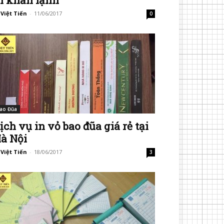
n khăn lạnh
 Việt Tiến
-
11/06/2017
0
ao Đũa
ịch vụ in vỏ bao đũa giá rẻ tại
à Nội
 Việt Tiến
-
18/06/2017
3