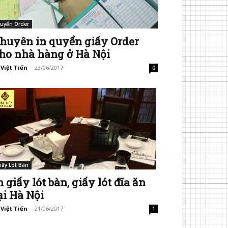
uyển Order
huyên in quyển giấy Order
ho nhà hàng ở Hà Nội
 Việt Tiến
-
23/06/2017
0
iấy Lót Bàn
n giấy lót bàn, giấy lót đĩa ăn
ại Hà Nội
 Việt Tiến
-
21/06/2017
1