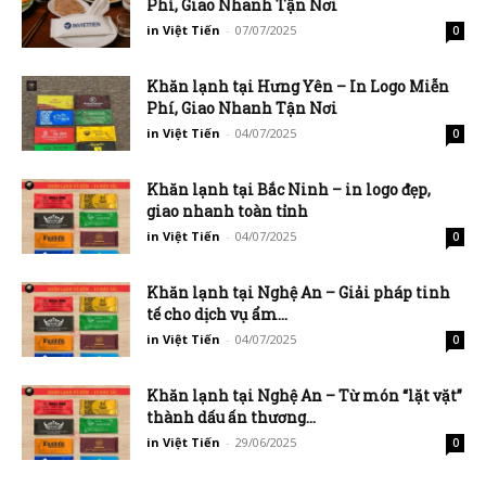
Phí, Giao Nhanh Tận Nơi
in Việt Tiến
-
07/07/2025
0
Khăn lạnh tại Hưng Yên – In Logo Miễn
Phí, Giao Nhanh Tận Nơi
in Việt Tiến
-
04/07/2025
0
Khăn lạnh tại Bắc Ninh – in logo đẹp,
giao nhanh toàn tỉnh
in Việt Tiến
-
04/07/2025
0
Khăn lạnh tại Nghệ An – Giải pháp tinh
tế cho dịch vụ ẩm...
in Việt Tiến
-
04/07/2025
0
Khăn lạnh tại Nghệ An – Từ món “lặt vặt”
thành dấu ấn thương...
in Việt Tiến
-
29/06/2025
0