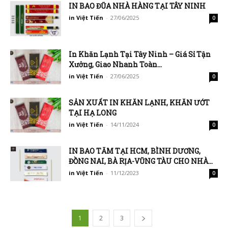
IN BAO ĐŨA NHÀ HÀNG TẠI TÂY NINH
in Việt Tiến
-
27/06/2025
0
In Khăn Lạnh Tại Tây Ninh – Giá Sỉ Tận
Xưởng, Giao Nhanh Toàn...
in Việt Tiến
-
27/06/2025
0
SẢN XUẤT IN KHĂN LẠNH, KHĂN ƯỚT
TẠI HẠ LONG
in Việt Tiến
-
14/11/2024
0
IN BAO TĂM TẠI HCM, BÌNH DƯƠNG,
ĐỒNG NAI, BÀ RỊA-VŨNG TÀU CHO NHÀ...
in Việt Tiến
-
11/12/2023
0
1
2
3