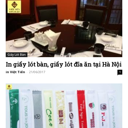
Giấy Lót Bàn
In giấy lót bàn, giấy lót đĩa ăn tại Hà Nội
in Việt Tiến
-
21/06/2017
1