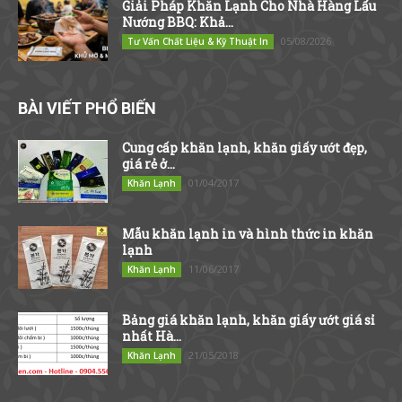
Giải Pháp Khăn Lạnh Cho Nhà Hàng Lẩu
Nướng BBQ: Khả...
05/08/2026
Tư Vấn Chất Liệu & Kỹ Thuật In
BÀI VIẾT PHỔ BIẾN
Cung cấp khăn lạnh, khăn giấy ướt đẹp,
giá rẻ ở...
01/04/2017
Khăn Lạnh
Mẫu khăn lạnh in và hình thức in khăn
lạnh
11/06/2017
Khăn Lạnh
Bảng giá khăn lạnh, khăn giấy ướt giá sỉ
nhất Hà...
21/05/2018
Khăn Lạnh