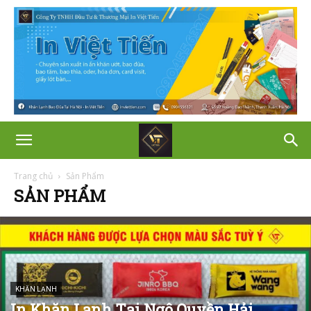
Trang chủ
Sản Phẩm
SẢN PHẨM
KHĂN LẠNH
In Khăn Lạnh Tại Ngô Quyền Hải