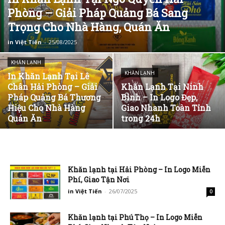
Phòng – Giải Pháp Quảng Bá Sang
Trọng Cho Nhà Hàng, Quán Ăn
in Việt Tiến
-
25/08/2025
KHĂN LẠNH
KHĂN LẠNH
In Khăn Lạnh Tại Lê
Chân Hải Phòng – Giải
Khăn Lạnh Tại Ninh
Pháp Quảng Bá Thương
Bình – In Logo Đẹp,
Hiệu Cho Nhà Hàng
Giao Nhanh Toàn Tỉnh
Quán Ăn
trong 24h
Khăn lạnh tại Hải Phòng – In Logo Miễn
Phí, Giao Tận Nơi
in Việt Tiến
-
26/07/2025
0
Khăn lạnh tại Phú Thọ – In Logo Miễn