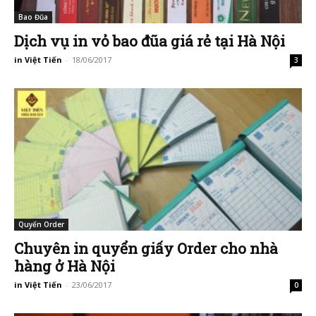
Bao Đũa
Dịch vụ in vỏ bao đũa giá rẻ tại Hà Nội
in Việt Tiến
-
18/06/2017
3
Quyển Order
Chuyên in quyển giấy Order cho nhà
hàng ở Hà Nội
in Việt Tiến
-
23/06/2017
0