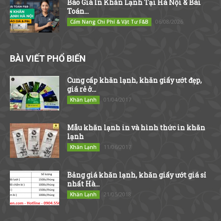
Báo Giá In Khăn Lạnh Tại Hà Nội & Bài
Toán...
06/08/2026
Cẩm Nang Chi Phí & Vật Tư F&B
BÀI VIẾT PHỔ BIẾN
Cung cấp khăn lạnh, khăn giấy ướt đẹp,
giá rẻ ở...
01/04/2017
Khăn Lạnh
Mẫu khăn lạnh in và hình thức in khăn
lạnh
11/06/2017
Khăn Lạnh
Bảng giá khăn lạnh, khăn giấy ướt giá sỉ
nhất Hà...
21/05/2018
Khăn Lạnh