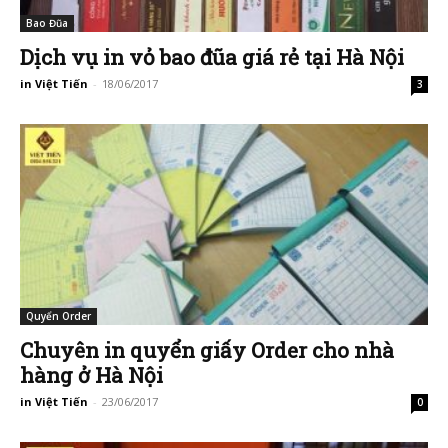
Bao Đũa
Dịch vụ in vỏ bao đũa giá rẻ tại Hà Nội
in Việt Tiến
-
18/06/2017
3
Quyển Order
Chuyên in quyển giấy Order cho nhà
hàng ở Hà Nội
in Việt Tiến
-
23/06/2017
0