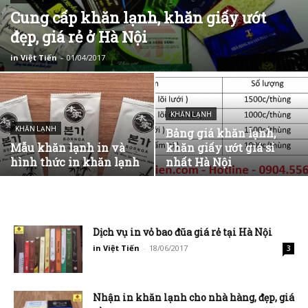
Cung cấp khăn lạnh, khăn giấy ướt
đẹp, giá rẻ ở Hà Nội
in Việt Tiến
-
01/04/2017
KHĂN LẠNH
KHĂN LẠNH
Bảng giá khăn lạnh,
Mẫu khăn lạnh in và
khăn giấy ướt giá sỉ
hình thức in khăn lạnh
nhất Hà Nội
Dịch vụ in vỏ bao đũa giá rẻ tại Hà Nội
in Việt Tiến
-
18/06/2017
3
Nhận in khăn lạnh cho nhà hàng, đẹp, giá