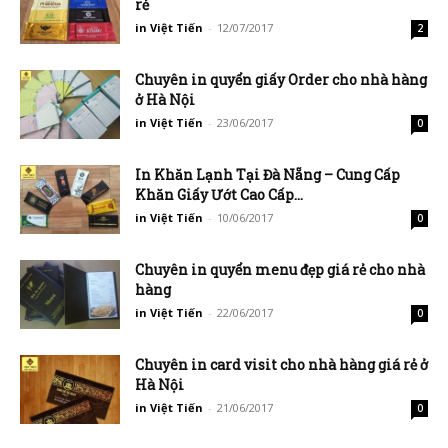
rẻ
in Việt Tiến
-
12/07/2017
2
Chuyên in quyển giấy Order cho nhà hàng
ở Hà Nội
in Việt Tiến
-
23/06/2017
0
In Khăn Lạnh Tại Đà Nẵng – Cung Cấp
Khăn Giấy Ướt Cao Cấp...
in Việt Tiến
-
10/06/2017
0
Chuyên in quyển menu đẹp giá rẻ cho nhà
hàng
in Việt Tiến
-
22/06/2017
0
Chuyên in card visit cho nhà hàng giá rẻ ở
Hà Nội
in Việt Tiến
-
21/06/2017
0